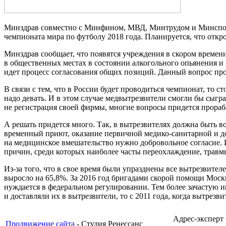
Минздрав совместно с Минфином, МВД, Минтрудом и Минспорт
чемпионата мира по футболу 2018 года. Планируется, что откро
Минздрав сообщает, что появятся учреждения в скором времен
в общественных местах в состоянии алкогольного опьянения 
идет процесс согласования общих позиций. Данный вопрос пр
В связи с тем, что в России будет проводиться чемпионат, то 
надо девать. И в этом случае медвытрезвители смогли бы сыгр
не регистрация своей фирмы, многие вопросы придется прораб
А решать придется много. Так, в вытрезвителях должна быть в
временный приют, оказание первичной медико-санитарной и дов
на медицинское вмешательство нужно добровольное согласие. И
причин, среди которых наиболее часты переохлаждение, травмы
Из-за того, что в свое время были упразднены все вытрезвите
выросло на 65,8%. За 2016 год бригадами скорой помощи Моск
нуждается в федеральном регулировании. Тем более зачастую 
и доставляли их в вытрезвители, то с 2011 года, когда вытре
Адрес-эксперт
Продвижение сайта
- Студия Ренессанс