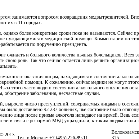
ом занимаются вопросом возвращения медвытрезвителей. Вполн
ют их в 11 городах.
и, однако более конкретные сроки пока не называются. Сейчас
и не нуждающимися в медицинской помощи. Комментарии по этой
орабатывается по поручению президента.
стоит ожидать и большого количества пьяных болельщиков. Всех э
ать свою роль. Так что сейчас остается лишь решить организаци
атывать.
озможность оказания лицам, находящимся в состоянии алкогольн
рачебной помощи. К сожалению, сейчас медики не могут этого с
з-за этого часто люди в состоянии алкогольного опьянения оста
, обострение заболевания, несчастные случаи.
лей, выросло число преступлений, совершаемых лицами в состоян
вы было доставлено 92 237 больных, чье состояние было отягощ
именно лица после приема алкоголя нападают на врачей. Ведь е
звители в связи с реформой МВД упразднили, к таким людям стал
Волоколамско
 © 2013
Тел. в Москве: +7 (495) 226-89-11
315