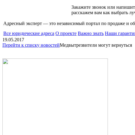
Закажите звонок или напишит
расскажем вам как выбрать л
Адресный эксперт — это независимый
портал по продаже и 
Все юридические адреса
О проекте
Важно знать
Наши гаранти
19.05.2017
Перейти к списку новостей
Медвытрезвители могут вернуться