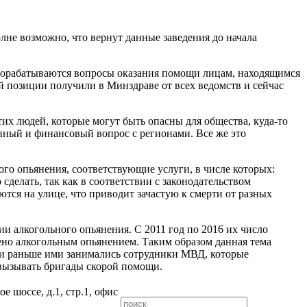
е возможно, что вернут данные заведения до начала
 прорабатываются вопросы оказания помощи лицам, находящимся
 позиции получили в Минздраве от всех ведомств и сейчас
тих людей, которые могут быть опасны для общества, куда-то
онный и финансовый вопрос с регионами. Все же это
ого опьянения, соответствующие услуги, в числе которых:
делать, так как в соответствии с законодательством
ются на улице, что приводит зачастую к смерти от разных
ии алкогольного опьянения. С 2011 год по 2016 их число
ено алкогольным опьянением. Таким образом данная тема
сли раньше ими занимались сотрудники МВД, которые
и вызывать бригады скорой помощи.
е шоссе, д.1, стр.1, офис