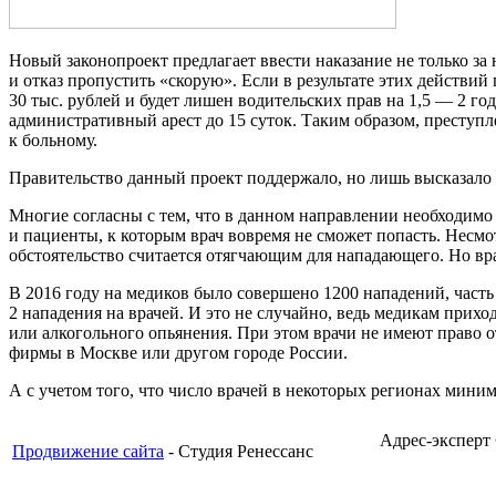
Новый законопроект предлагает ввести наказание не только за
и отказ пропустить «скорую». Если в результате этих действий
30 тыс. рублей и будет лишен водительских прав на 1,5 — 2 го
административный арест до 15 суток. Таким образом, преступле
к больному.
Правительство данный проект поддержало, но лишь высказало р
Многие согласны с тем, что в данном направлении необходимо 
и пациенты, к которым врач вовремя не сможет попасть. Несмот
обстоятельство считается отягчающим для нападающего. Но врач
В 2016 году на медиков было совершено 1200 нападений, част
2 нападения на врачей. И это не случайно, ведь медикам прихо
или алкогольного опьянения. При этом врачи не имеют право от
фирмы в Москве или другом городе России.
А с учетом того, что число врачей в некоторых регионах мини
Адрес-эксперт
Продвижение сайта
- Студия Ренессанс