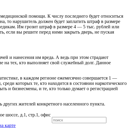
и медицинской помощи. К числу последнего будет относиться
на, то нарушитель должен будет заплатить штраф в размере
медикам. Им грозит штраф в размере 4 — 5 тыс. рублей или
ть, если вы решите перед ними закрыть дверь, не пуская
ачей и нанесения им вреда. А ведь при этом страдают
ие на тех, кто выполняет свой служебный долг. Данное
татистике, в каждом регионе ежемесячно совершается 1 —
, среди которых те, кто находится в состоянии наркотического
ть и бизнесмены, и те, кто только думает о регистрацией
нь других жителей конкретного населенного пункта.
е шоссе, д.1, стр.1, офис
на карте