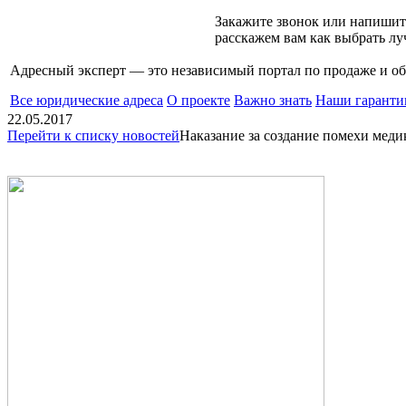
Закажите звонок или напишит
расскажем вам как выбрать л
Адресный эксперт — это независимый
портал по продаже и 
Все юридические адреса
О проекте
Важно знать
Наши гаранти
22.05.2017
Перейти к списку новостей
Наказание за создание помехи меди