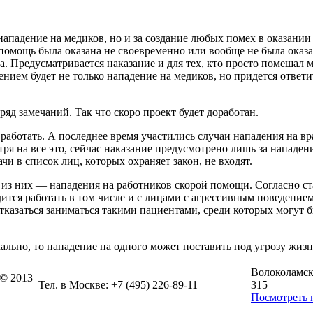
 нападение на медиков, но и за создание любых помех в оказани
 помощь была оказана не своевременно или вообще не была оказа
да. Предусматривается наказание и для тех, кто просто помешал 
нием будет не только нападение на медиков, но придется ответи
яд замечаний. Так что скоро проект будет доработан.
работать. А последнее время участились случаи нападения на вр
ря на все это, сейчас наказание предусмотрено лишь за нападен
и в список лиц, которых охраняет закон, не входят.
ь из них — нападения на работников скорой помощи. Согласно с
дится работать в том числе и с лицами с агрессивным поведением
казаться заниматься такими пациентами, среди которых могут бы
мально, то нападение на одного может поставить под угрозу жиз
Волоколамско
 © 2013
Тел. в Москве: +7 (495) 226-89-11
315
Посмотреть 