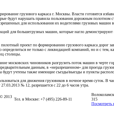
рование грузового каркаса г. Москвы. Власти готовятся избави
рые будут нарушать правила пользования дорожным полотном сто
азрешенных для использования их водителями грузовых машин в
нкций для большегрузных машин, которые нагло демонстрируют 
о пилотный проект по формированию грузового каркаса дорог з
о определиться не только с ликвидацией компаний, но и с тем, 
лиц столицы.
ание московских чиновников разгрузить поток машин в черте гор
едварительным данным, в «неразрешенном» для проезда грузов
а будут учтены также имеющие съезды/выезды и пункты располо
льзоваться для движения грузовиков в ночное время суток. В ча
7.03.2013 № 12, разрешается с 22 до 6 часов утра.
Волоколамско
 © 2013
Тел. в Москве: +7 (495) 226-89-11
315
Посмотреть 