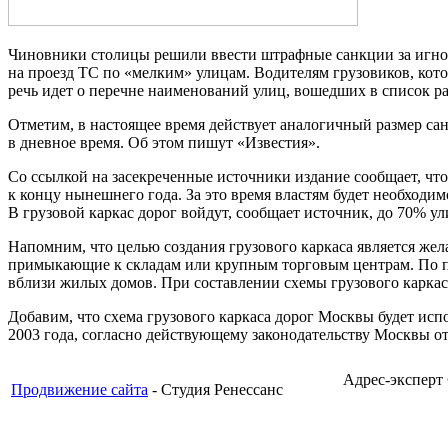
Чиновники столицы решили ввести штрафные санкции за игнори
на проезд ТС по «мелким» улицам. Водителям грузовиков, кото
речь идет о перечне наименований улиц, вошедших в список р
Отметим, в настоящее время действует аналогичный размер са
в дневное время. Об этом пишут «Известия».
Со ссылкой на засекреченные источники издание сообщает, чт
к концу нынешнего года. За это время властям будет необходим
В грузовой каркас дорог войдут, сообщает источник, до 70% у
Напомним, что целью создания грузового каркаса является жел
примыкающие к складам или крупным торговым центрам. По пр
вблизи жилых домов. При составлении схемы грузового каркас
Добавим, что схема грузового каркаса дорог Москвы будет испо
2003 года, согласно действующему законодательству Москвы от 2
Адрес-эксперт
Продвижение сайта
- Студия Ренессанс