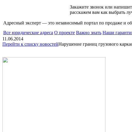
Закажите звонок или напишит
расскажем вам как выбрать л
Адресный эксперт — это независимый
портал по продаже и 
Все юридические адреса
О проекте
Важно знать
Наши гаранти
11.06.2014
Перейти к списку новостей
Нарушение границ грузового карка