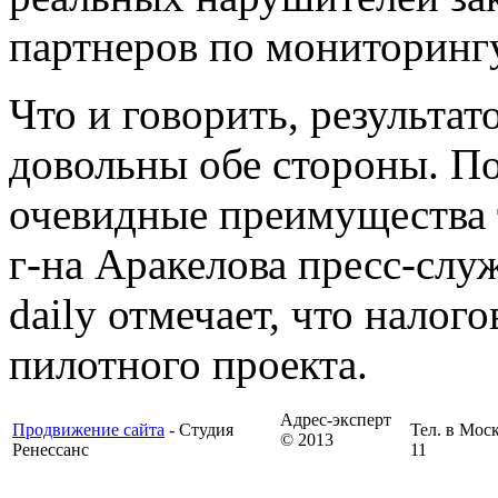
партнеров по мониторингу
Что и говорить, результа
довольны обе стороны. По
очевидные преимущества т
г-на Аракелова пресс-слу
daily отмечает, что нало
пилотного проекта.
Адрес-эксперт
Продвижение сайта
- Студия
Тел. в Моск
© 2013
Ренессанс
11