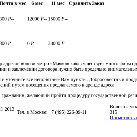
Почта в мес
6 мес
11 мес
Сравнить
Заказ
800
P
-
-
12000
P
-
-
15000
P
-
-
800
P
-
-
0
P
-
-
38000
P
-
-
р адресов вблизи метро «Маяковская» существует много фирм од
нии и заключении договора нужно быть предельно внимательны
и уточните все непонятные Вам пункты. Добросовестный продаве
ений путем посещения предлагаемого к аренде адреса.
й гражданин, желающий пройти процедуру государственной рег
Волоколамско
 © 2013
Тел. в Москве: +7 (495) 226-89-11
315
Посмотреть 