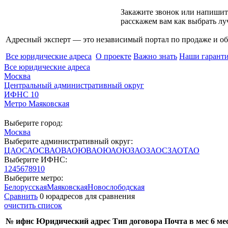
Закажите звонок или напишит
расскажем вам как выбрать л
Адресный эксперт — это независимый
портал по продаже и 
Все юридические адреса
О проекте
Важно знать
Наши гарант
Все юридические адреса
Москва
Центральный административный округ
ИФНС 10
Метро Маяковская
Выберите город:
Москва
Выберите административный округ:
ЦАО
САО
СВАО
ВАО
ЮВАО
ЮАО
ЮЗАО
ЗАО
СЗАО
ТАО
Выберите ИФНС:
1
2
4
5
6
7
8
9
10
Выберите метро:
Белорусская
Маяковская
Новослободская
Сравнить
0 юрадресов
для сравнения
очистить список
№ ифнс
Юридический адрес
Тип договора
Почта в мес
6 ме