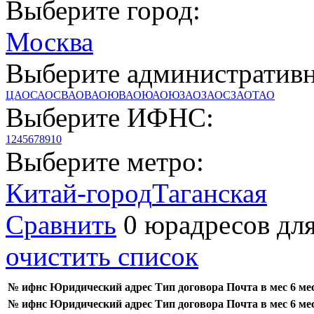
Выберите город:
Москва
Выберите административн
ЦАО
САО
СВАО
ВАО
ЮВАО
ЮАО
ЮЗАО
ЗАО
СЗАО
ТАО
Выберите ИФНС:
1
2
4
5
6
7
8
9
10
Выберите метро:
Китай-город
Таганская
Сравнить
0 юрадресов
для
очистить список
№ ифнс
Юридический адрес
Тип договора
Почта в мес
6 ме
№ ифнс
Юридический адрес
Тип договора
Почта в мес
6 ме