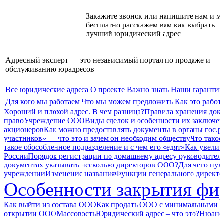
Закажите звонок или напишите нам и 
бесплатно расскажем вам как выбрать
лучший юридический адрес
Адресный эксперт — это независимый
портал по продаже и
обслуживанию юрадресов
Все юридические адреса
О проекте
Важно знать
Наши гаранти
Для кого мы работаем
Что мы можем предложить
Как это рабо
Хороший и плохой адрес. В чем разница?
Правила хранения до
право
Учреждение ООО
Виды сделок и особенности их заключ
акционеров
Как можно предоставлять документы в органы гос.
участников» — что это и зачем он необходим обществу
Что тако
такое обособленное подразделение и с чем его «едят»
Как увели
России
Порядок регистрации по домашнему адресу руководите
документах указывать несколько директоров ООО?
Для чего ну
учреждении
Изменение названия
Функции генерального дирек
Особенности закрытия ф
Как выйти из состава ООО
Как продать ООО с минимальными 
открытии ООО
Массовость
Юридический адрес – что это?
Нюанс