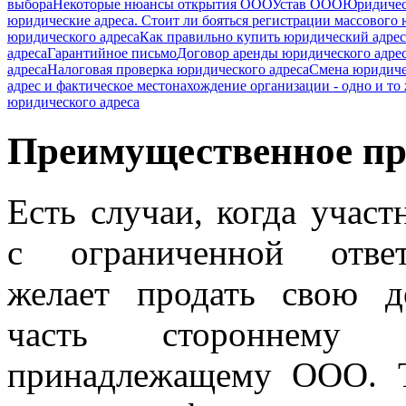
выбора
Некоторые нюансы открытия ООО
Устав ООО
Юридическ
юридические адреса. Стоит ли бояться регистрации массового 
юридического адреса
Как правильно купить юридический адрес
адреса
Гарантийное письмо
Договор аренды юридического адре
адреса
Налоговая проверка юридического адреса
Смена юридиче
адрес и фактическое местонахождение организации - одно и то
юридического адреса
Преимущественное пр
Есть случаи, когда участ
с ограниченной ответ
желает продать свою 
часть стороннему
принадлежащему ООО. Т