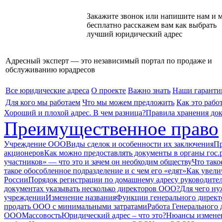
Закажите звонок или напишите нам и 
бесплатно расскажем вам как выбрать
лучший юридический адрес
Адресный эксперт — это независимый
портал по продаже и
обслуживанию юрадресов
Все юридические адреса
О проекте
Важно знать
Наши гаранти
Для кого мы работаем
Что мы можем предложить
Как это рабо
Хороший и плохой адрес. В чем разница?
Правила хранения до
Преимущественное право
Учреждение ООО
Виды сделок и особенности их заключения
Пр
акционеров
Как можно предоставлять документы в органы гос.
участников» — что это и зачем он необходим обществу
Что тако
такое обособленное подразделение и с чем его «едят»
Как увели
России
Порядок регистрации по домашнему адресу руководите
документах указывать несколько директоров ООО?
Для чего ну
учреждении
Изменение названия
Функции генерального дирек
продать ООО с минимальными затратами
Работа Генерального
ООО
Массовость
Юридический адрес – что это?
Нюансы изменен