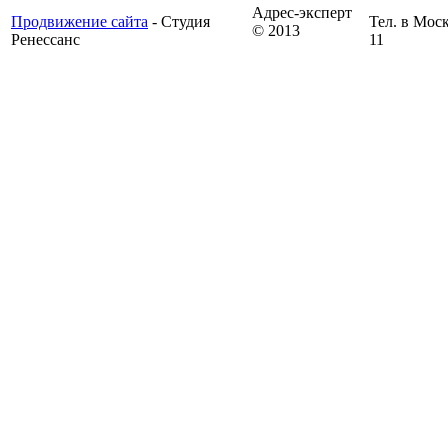
Адрес-эксперт
Продвижение сайта
- Студия
Тел. в Моск
© 2013
Ренессанс
11